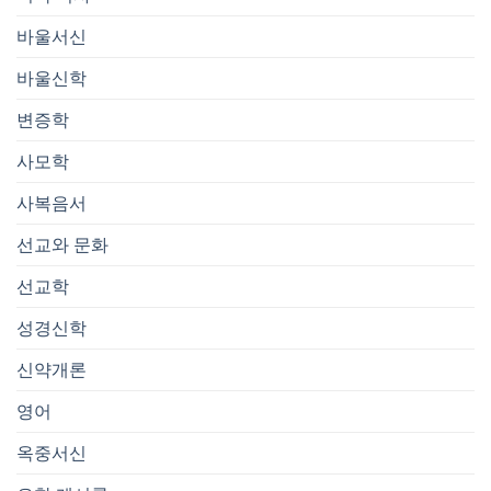
바울서신
바울신학
변증학
사모학
사복음서
선교와 문화
선교학
성경신학
신약개론
영어
옥중서신