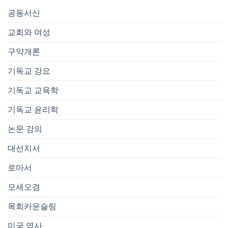
공동서신
교회와 여성
구약개론
기독교 강요
기독교 교육학
기독교 윤리학
논문 강의
대선지서
로마서
모세오경
목회카운슬링
미국 역사