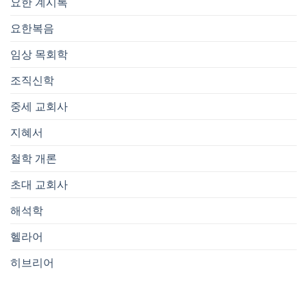
요한 계시록
요한복음
임상 목회학
조직신학
중세 교회사
지혜서
철학 개론
초대 교회사
해석학
헬라어
히브리어