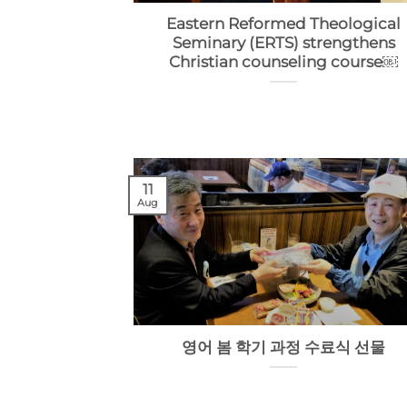
Eastern Reformed Theological
Seminary (ERTS) strengthens
Christian counseling course￼
11
Aug
영어 봄 학기 과정 수료식 선물