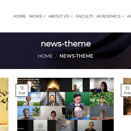
HOME
NEWS
ABOUT US
FACULTY
ACADEMICS
A
news-theme
HOME
/
NEWS-THEME
11
11
Aug
Aug