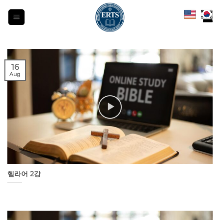
Skip
to
content
16
Aug
헬라어 2강