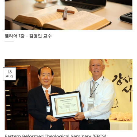
헬라어 1강 – 김영인 교수
13
Aug
Eastern Reformed Theological Seminary (ERTS)