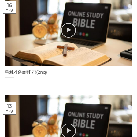
16
Aug
목회카운슬링1강(2nq)
13
Aug