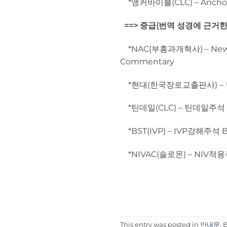
*앵커바이블(CLC) – Anchor 
==> 중급(번역 성경에 근거한
*NAC(부흥과개혁사) – New A
Commentary
*현대(한국장로교출판사) – 현대
*틴데일(CLC) – 틴데일주석 Ty
*BST(IVP) – IVP강해주석 Bi
*NIVAC(솔로몬) – NIV적용주석
This entry was posted in
안내문
.