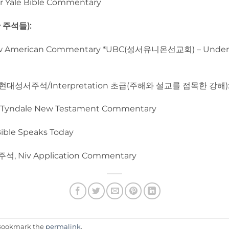
Yale Bible Commentary
 주석들):
merican Commentary *UBC(성서유니온선교회) – Understa
성서주석/Interpretation 초급(주해와 설교를 접목한 강해)
ndale New Testament Commentary
ble Speaks Today
, Niv Application Commentary
 Bookmark the
permalink
.