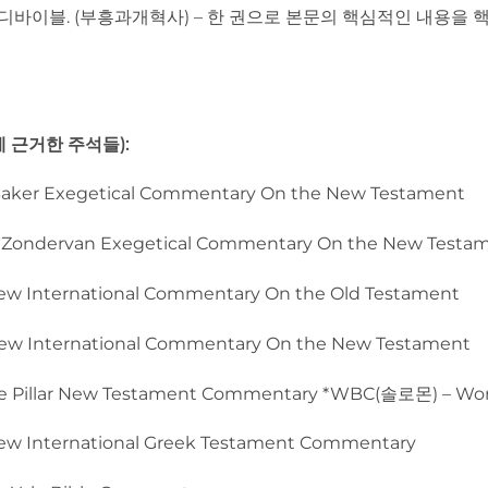
스터디바이블. (부흥과개혁사) – 한 권으로 본문의 핵심적인 내용을 
 근거한 주석들):
r Exegetical Commentary On the New Testament
ervan Exegetical Commentary On the New Testa
nternational Commentary On the Old Testament
International Commentary On the New Testament
illar New Testament Commentary *WBC(솔로몬) – Word
International Greek Testament Commentary