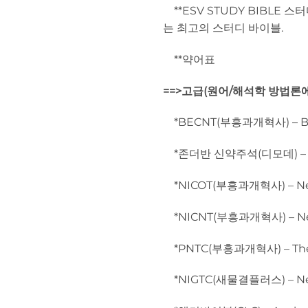
**ESV STUDY BIBLE 
는 최고의 스터디 바이블.
**약어표
==>고급(원어/해석학 방법론에
*BECNT(부흥과개혁사) – Bake
*존더반 신약주석(디모데) – Zond
*NICOT(부흥과개혁사) – New I
*NICNT(부흥과개혁사) – New 
*PNTC(부흥과개혁사) – The P
*NIGTC(새물결플러스) – New 