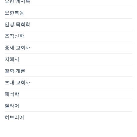
요한 계시록
요한복음
임상 목회학
조직신학
중세 교회사
지혜서
철학 개론
초대 교회사
해석학
헬라어
히브리어