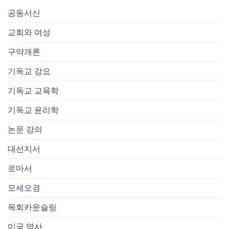
공동서신
교회와 여성
구약개론
기독교 강요
기독교 교육학
기독교 윤리학
논문 강의
대선지서
로마서
모세오경
목회카운슬링
미국 역사