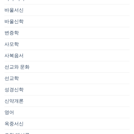
바울서신
바울신학
변증학
사모학
사복음서
선교와 문화
선교학
성경신학
신약개론
영어
옥중서신