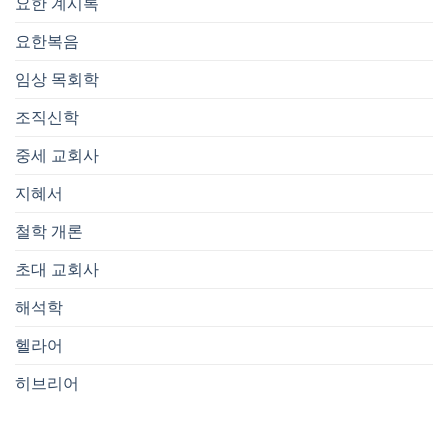
요한 계시록
요한복음
임상 목회학
조직신학
중세 교회사
지혜서
철학 개론
초대 교회사
해석학
헬라어
히브리어