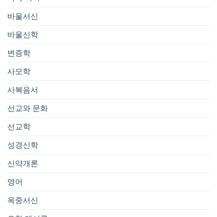
바울서신
바울신학
변증학
사모학
사복음서
선교와 문화
선교학
성경신학
신약개론
영어
옥중서신