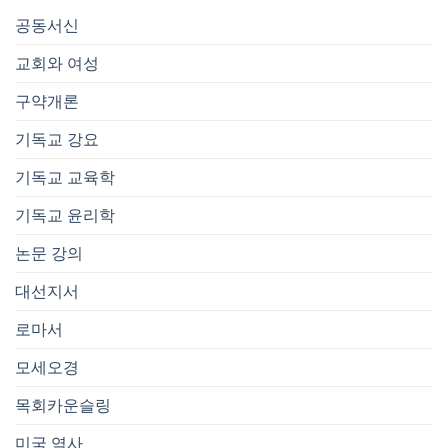
공동서신
교회와 여성
구약개론
기독교 강요
기독교 교육학
기독교 윤리학
논문 강의
대선지서
로마서
모세오경
목회카운슬링
미국 역사