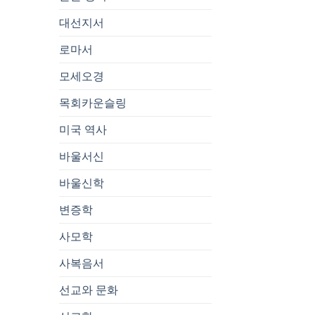
대선지서
로마서
모세오경
목회카운슬링
미국 역사
바울서신
바울신학
변증학
사모학
사복음서
선교와 문화