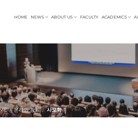
HOME
NEWS
ABOUT US
FACULTY
ACADEMICS
A
ME
/
온라인 강의
/
사모학