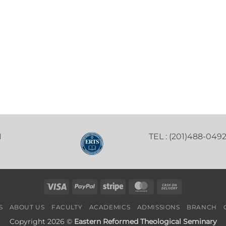
1
TEL : (201)488-049
Visa
PayPal
Stripe
MasterCard
Cash
On
S
ABOUT US
FACULTY
ACADEMICS
ADMISSIONS
BRANCH
Delivery
Copyright 2026 ©
Eastern Reformed Theological Seminary