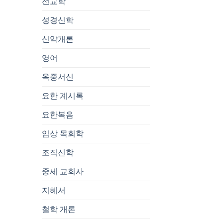
선교학
성경신학
신약개론
영어
옥중서신
요한 계시록
요한복음
임상 목회학
조직신학
중세 교회사
지혜서
철학 개론