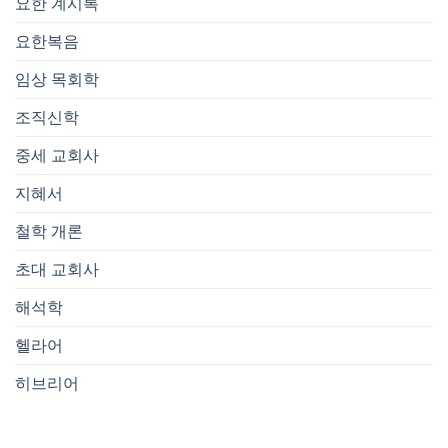
요한 계시록
요한복음
임상 목회학
조직신학
중세 교회사
지혜서
철학 개론
초대 교회사
해석학
헬라어
히브리어