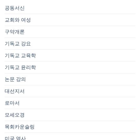
공동서신
교회와 여성
구약개론
기독교 강요
기독교 교육학
기독교 윤리학
논문 강의
대선지서
로마서
모세오경
목회카운슬링
미국 역사