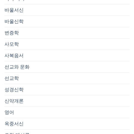
바울서신
바울신학
변증학
사모학
사복음서
선교와 문화
선교학
성경신학
신약개론
영어
옥중서신