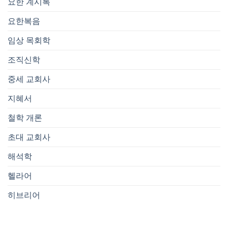
요한 계시록
요한복음
임상 목회학
조직신학
중세 교회사
지혜서
철학 개론
초대 교회사
해석학
헬라어
히브리어