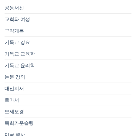
공동서신
교회와 여성
구약개론
기독교 강요
기독교 교육학
기독교 윤리학
논문 강의
대선지서
로마서
모세오경
목회카운슬링
미국 역사