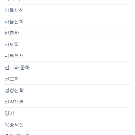
바울서신
바울신학
변증학
사모학
사복음서
선교와 문화
선교학
성경신학
신약개론
영어
옥중서신