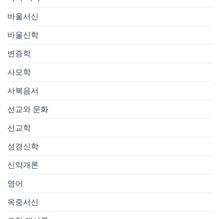
바울서신
바울신학
변증학
사모학
사복음서
선교와 문화
선교학
성경신학
신약개론
영어
옥중서신