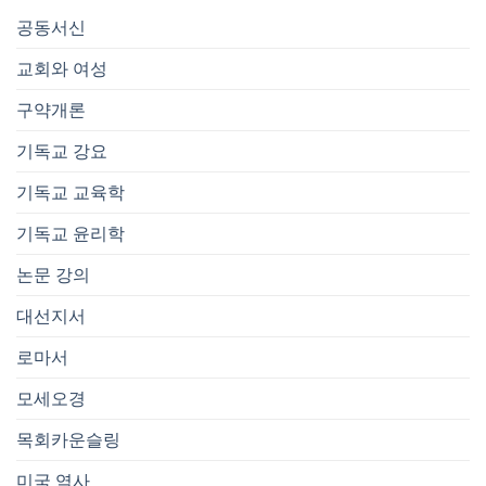
공동서신
교회와 여성
구약개론
기독교 강요
기독교 교육학
기독교 윤리학
논문 강의
대선지서
로마서
모세오경
목회카운슬링
미국 역사