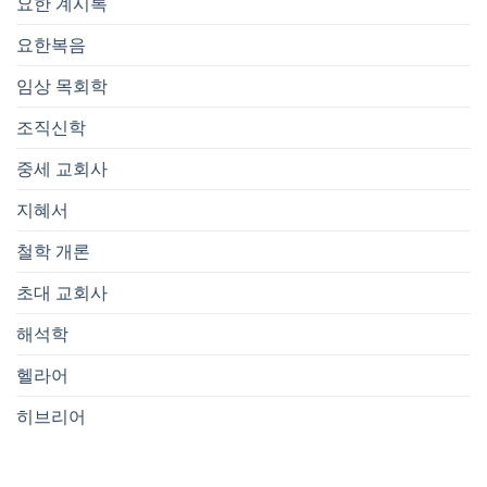
요한 계시록
요한복음
임상 목회학
조직신학
중세 교회사
지혜서
철학 개론
초대 교회사
해석학
헬라어
히브리어