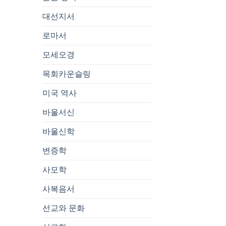
대선지서
로마서
모세오경
목회카운슬링
미국 역사
바울서신
바울신학
변증학
사모학
사복음서
선교와 문화