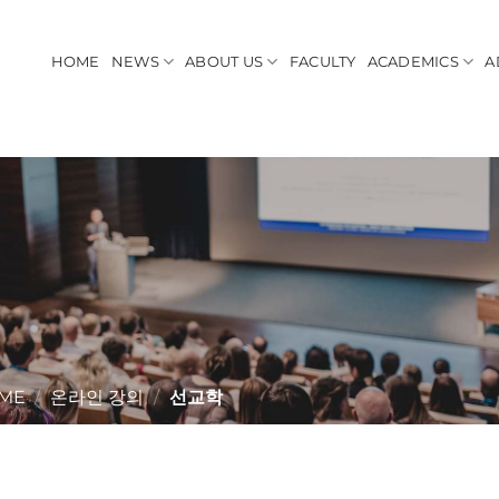
HOME
NEWS
ABOUT US
FACULTY
ACADEMICS
A
ME
/
온라인 강의
/
선교학