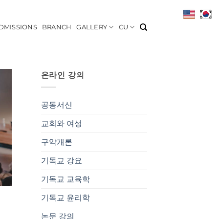
DMISSIONS
BRANCH
GALLERY
CU
온라인 강의
공동서신
교회와 여성
구약개론
기독교 강요
기독교 교육학
기독교 윤리학
논문 강의