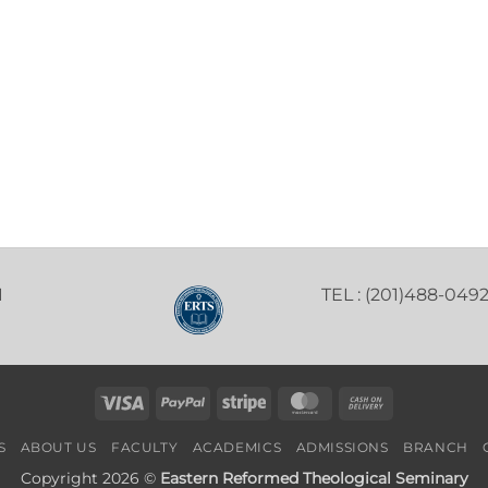
1
TEL : (201)488-049
Visa
PayPal
Stripe
MasterCard
Cash
On
S
ABOUT US
FACULTY
ACADEMICS
ADMISSIONS
BRANCH
Delivery
Copyright 2026 ©
Eastern Reformed Theological Seminary