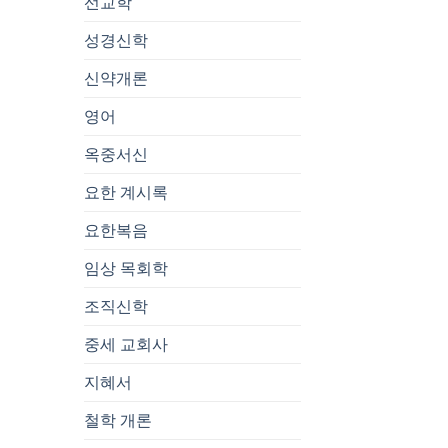
선교학
성경신학
신약개론
영어
옥중서신
요한 계시록
요한복음
임상 목회학
조직신학
중세 교회사
지혜서
철학 개론